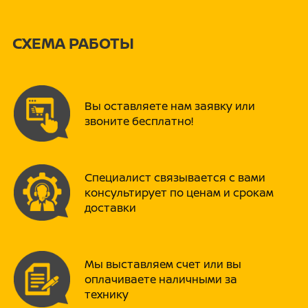
MacDermid(США), • Лакокрасочные
материалы PPG(США ) и Nippon
Paint(Япония). Модельный ряд PROMAX
ВЕРНУТЬСЯ НАЗАД
СХЕМА РАБОТЫ
отвечает запросам рыбаков и
любителей отдыха на воде. Кроме того
моторы PROMAX могут быть
использованы для коммерческих целей
и эксплуатации в экстремальных
Вы оставляете нам заявку или
условиях. Моторы PROMAX проходят
звоните бесплатно!
тройной контроль качества. На заводе –
проверка ключевых узлов (например,
редуктора и блоков цилиндров сжатым
воздухом), каждого мотора в воде не
менее 1 часа перед отгрузкой и
Специалист связывается с вами
выборочное тестирование в течение
консультирует по ценам и срокам
500 часов. Моторы исполнены из
доставки
морского алюминиевого сплава,
который при покрытии несколькими
слоями немецкого грунта и
лакокрасочных материалов из Японии и
Мы выставляем счет или вы
США, обеспечивает высокую
оплачиваете наличными за
устойчивость к коррозии. Основные
узлы и компоненты исполнены из
технику
материалов с запасом прочности,