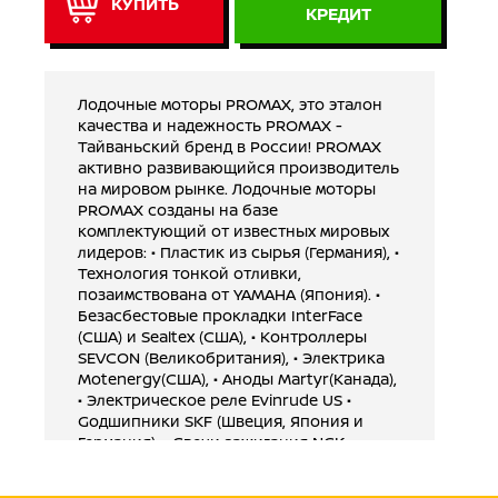
КУПИТЬ
КРЕДИТ
Лодочные моторы PROMAX, это эталон
качества и надежность PROMAX -
Тайваньский бренд в России! PROMAX
активно развивающийся производитель
на мировом рынке. Лодочные моторы
PROMAX созданы на базе
комплектующий от известных мировых
лидеров: • Пластик из сырья (Германия), •
Технология тонкой отливки,
позаимствована от YAMAHA (Япония). •
Безасбестовые прокладки InterFace
(США) и Sealtex (США), • Контроллеры
SEVCON (Великобритания), • Электрика
Motenergy(США), • Аноды Martyr(Канада),
• Электрическое реле Evinrude US •
Gодшипники SKF (Швеция, Япония и
Германия), • Cвечи зажигания NGK
(Япония), • Наклейки 3M (США),
Антикоррозийное покрытие: • грунт