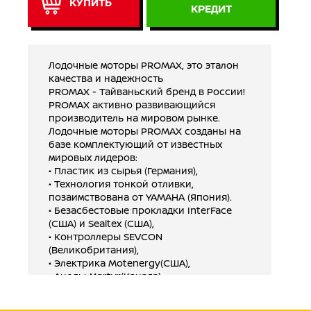
КУПИТЬ
КРЕДИТ
Лодочные моторы PROMAX, это эталон
качества и надежность
PROMAX - Тайваньский бренд в России!
PROMAX активно развивающийся
производитель на мировом рынке.
Лодочные моторы PROMAX созданы на
базе комплектующий от известных
мировых лидеров:
• Пластик из сырья (Германия),
• Технология тонкой отливки,
позаимствована от YAMAHA (Япония).
• Безасбестовые прокладки InterFace
(США) и Sealtex (США),
• Контроллеры SEVCON
(Великобритания),
• Электрика Motenergy(США),
• Аноды Martyr(Канада),
• Электрическое реле Evinrude US
• Gодшипники SKF (Швеция, Япония и