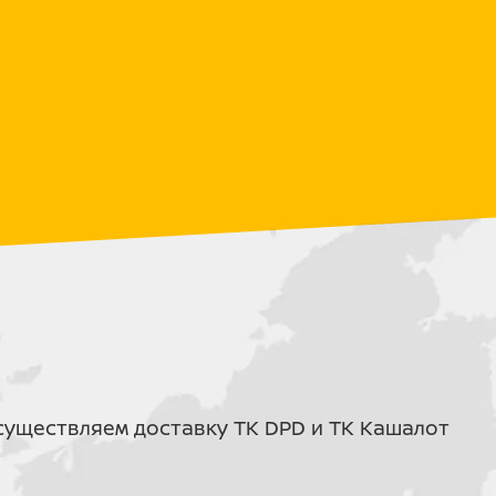
енной трансмиссии
ния мотора
РОМАКС – это высокие технологии и
й заслонки облегчает управление режимами
уром делает запуск мотора легким и
стеме управления и плавник-компенсатор,
ра
темой дистанционного управления
лона мотора), 6 положений
снижает общий шум при работе мотора
е охлаждения стабилизирует температурный
иевый сплав обеспечивает долгую работу
ют мотор от коррозии
уществляем доставку ТК DPD и ТК Кашалот