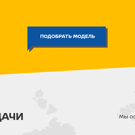
- защита от запуска при включ
- чека для аварийного выключе
Особенности всех двигателей П
простота в эксплуатации:
ПОДОБРАТЬ МОДЕЛЬ
- система контроля дроссельно
мотора
- ручной стартер с длинным шн
стабильным
- настраиваемый фрикцион в си
снижающий эффект увода мото
- модели могут оснащаться сис
- режим «мелководья» (угол нак
- выхлоп через ступицу винта 
- наличие термостата в систем
режим двигателя
- специальный морской алюмин
мотора и отсутствие коррозии
ДАЧИ
- цинковые протекторы защища
Мы ос
Вес, кг: 19
Винт : 6"-8"