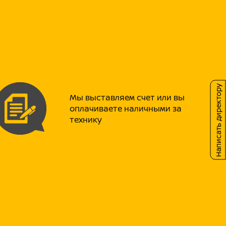
ческий стандарт,
стандарт качества,
 евразийского экономического союза.
- полный аналог японского лодочного
и взаимозаменяемы, в связи с чем
бслуживание оборудования существенно
Написать директору
азных целей. Он может послужить и
Мы выставляем счет или вы
шой лодке и дополнительным - на катере.
оплачиваете наличными за
онструкция данного ПЛМ делает двигатель
технику
. Вместе с тем, лодочный мотор данной
ествами японских двухтактников: имеются
игание, может использоваться на
кратичную цену, мотор для лодок ПВХ
бы. Он изготовлен из прочных и легких
и. Уровень вибрации лодочного мотора
истема зажигания (CDI) обеспечивает
вка обеспечивает ровную работу мотора и
и: