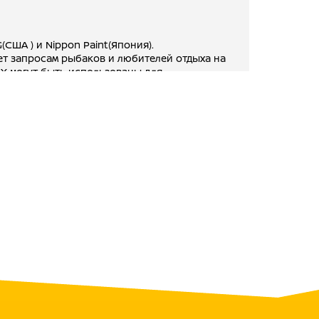
США ) и Nippon Paint(Япония).
т запросам рыбаков и любителей отдыха на
X могут быть использованы для
ации в экстремальных условиях.
й контроль качества. На заводе –
имер, редуктора и блоков цилиндров
ра в воде не менее 1 часа перед отгрузкой и
ение 500 часов.
 алюминиевого сплава, который при
немецкого грунта и лакокрасочных
беспечивает высокую устойчивость к
мпоненты исполнены из материалов с
рыльчатка и ручной стартер.
лаждения и гашения вибрации и шума.
М СТАНДАРТАМ КАЧЕСТВА
арт качества,
ства,
агенства по охране окружающей среды,
о сертификационного общества по оценке,
ков,