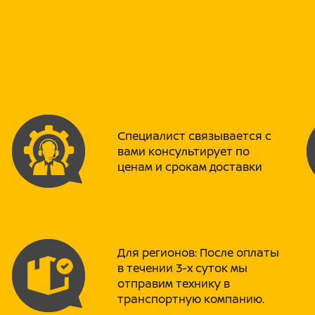
EURO -II – европейский экологи
ССS – Китайский национальный 
EAC – Декларация соответствия
Лодочный мотор PROMAX SP5FHS
мотора Tohatsu. Все их запчаст
эксплуатация и техническое о
упрощается.
Лодочный мотор подходит для р
Специалист связывается с
основным двигателем на неболь
вами консультирует по
Одноцилиндровая двухтактная к
ценам и срокам доставки
легким, компактным и недорогим
модели обладает всеми преимущ
три передачи, электронное заж
мелководьях. Несмотря на демо
отличается долгим сроком служ
сплавов, устойчивых к коррози
сведен к минимуму. Цифровая с
Для регионов: После оплаты
быстрый старт. Петлевая проду
в течении 3-х суток мы
небольшой расход топлива.
отправим технику в
транспортную компанию.
Системы защиты и безопасност