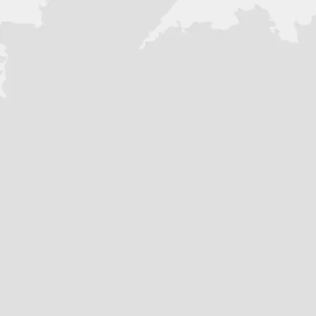
Вращение винта: Правое
Генератор: Нет
Дейдвуд: 381 (S)
Зажигание: CDI
Запуск: Ручной
Количество тактов: 2
Количество цилиндров: 1
Максимальные обороты: 4500-
Модификация под транец 508 (L)
Мощность (кВт): 4.3
Мощность (л.с.): 5
Объём бака: 2,5 (встроенный)
Объём двигателя: 109
Объем трансмиссионного масла:
Охлаждение: Водяное
Передачи: F-N-R
Система подъёма: Ручная
Система смазки: Pre-Mixing
Страна бренда: Тайвань
Тип двигателя: Карбюратор
Тип топлива: АИ92
Топливная смесь: 50/1
Управление: Румпельное