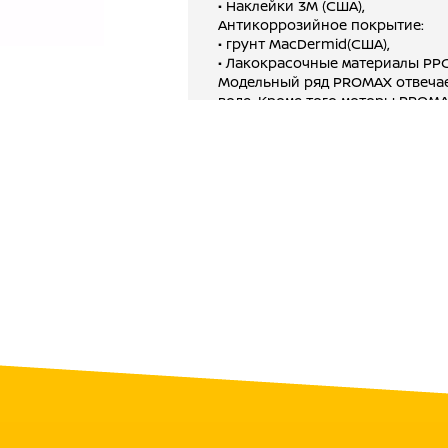
• Наклейки 3M (США),
Антикоррозийное покрытие:
• грунт MacDermid(США),
• Лакокрасочные материалы PPG(
Модельный ряд PROMAX отвечае
воде. Кроме того моторы PROMA
коммерческих целей и эксплуат
Моторы PROMAX проходят тройно
проверка ключевых узлов (напр
сжатым воздухом), каждого мото
выборочное тестирование в теч
Моторы исполнены из морского
покрытии несколькими слоями 
материалов из Японии и США, о
коррозии. Основные узлы и ко
запасом прочности, например к
Усовершенствованы системы ох
СООТВЕТСТВИЕ МЕЖДУНАРОДНЫ
ISO9001 – международный станд
CE – европейский стандарт каче
EPA – стандарт американского 
DNV – стандарт международног
консалтингу и менеджменту рис