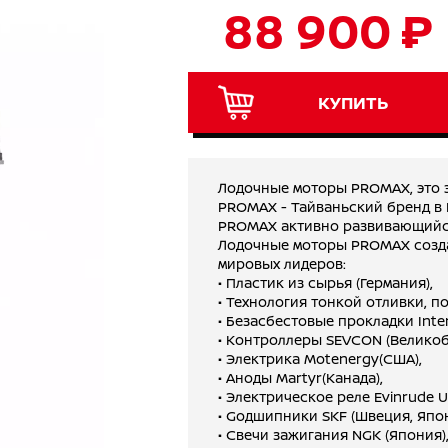
88 900 ₽
КУПИТЬ
Лодочные моторы PROMAX, это э
PROMAX - Тайваньский бренд в 
PROMAX активно развивающийся
Лодочные моторы PROMAX созда
мировых лидеров:
• Пластик из сырья (Германия),
• Технология тонкой отливки, п
• Безасбестовые прокладки Inter
• Контроллеры SEVCON (Великоб
• Электрика Motenergy(США),
• Аноды Martyr(Канада),
• Электрическое реле Evinrude 
• Gодшипники SKF (Швеция, Япон
• Cвечи зажигания NGK (Япония)