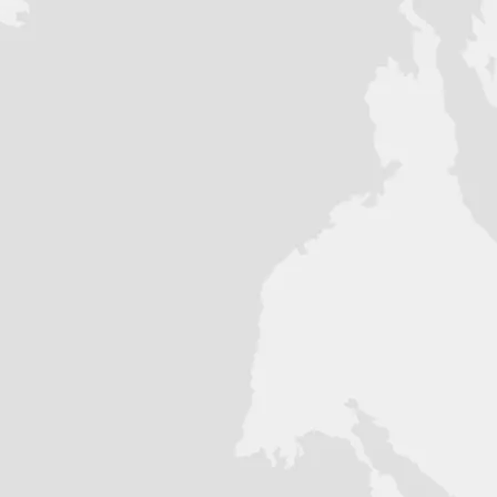
5500
: Есть
 100