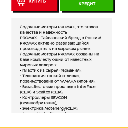
КУПИТЬ
КРЕДИТ
Лодочные моторы PROMAX, это эталон
качества и надежность
PROMAX - Тайваньский бренд в России!
PROMAX активно развивающийся
производитель на мировом рынке.
Лодочные моторы PROMAX созданы на
базе комплектующий от известных
мировых лидеров:
• Пластик из сырья (Германия),
• Технология тонкой отливки,
позаимствована от YAMAHA (Япония).
• Безасбестовые прокладки InterFace
(США) и Sealtex (США),
• Контроллеры SEVCON
(Великобритания),
• Электрика Motenergy(США),
• Аноды Martyr(Канада),
• Электрическое реле Evinrude US
• Gодшипники SKF (Швеция, Япония и