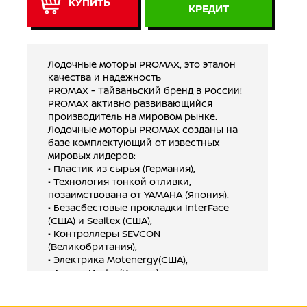
КУПИТЬ
КРЕДИТ
Лодочные моторы PROMAX, это эталон
качества и надежность
PROMAX - Тайваньский бренд в России!
PROMAX активно развивающийся
производитель на мировом рынке.
Лодочные моторы PROMAX созданы на
базе комплектующий от известных
мировых лидеров:
• Пластик из сырья (Германия),
• Технология тонкой отливки,
позаимствована от YAMAHA (Япония).
• Безасбестовые прокладки InterFace
(США) и Sealtex (США),
• Контроллеры SEVCON
(Великобритания),
• Электрика Motenergy(США),
• Аноды Martyr(Канада),
• Электрическое реле Evinrude US
• Gодшипники SKF (Швеция, Япония и