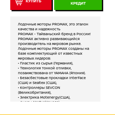
КУПИТЬ
КРЕДИТ
Лодочные моторы PROMAX, это эталон
качества и надежность
PROMAX - Тайваньский бренд в России!
PROMAX активно развивающийся
производитель на мировом рынке.
Лодочные моторы PROMAX созданы на
базе комплектующий от известных
мировых лидеров:
• Пластик из сырья (Германия),
• Технология тонкой отливки,
позаимствована от YAMAHA (Япония).
• Безасбестовые прокладки InterFace
(США) и Sealtex (США),
• Контроллеры SEVCON
(Великобритания),
• Электрика Motenergy(США),
• Аноды Martyr(Канада),
• Электрическое реле Evinrude US
• Gодшипники SKF (Швеция, Япония и