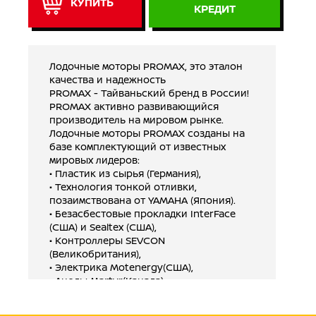
КУПИТЬ
КРЕДИТ
Лодочные моторы PROMAX, это эталон
качества и надежность
PROMAX - Тайваньский бренд в России!
PROMAX активно развивающийся
производитель на мировом рынке.
Лодочные моторы PROMAX созданы на
базе комплектующий от известных
мировых лидеров:
• Пластик из сырья (Германия),
• Технология тонкой отливки,
позаимствована от YAMAHA (Япония).
• Безасбестовые прокладки InterFace
(США) и Sealtex (США),
• Контроллеры SEVCON
(Великобритания),
• Электрика Motenergy(США),
• Аноды Martyr(Канада),
• Электрическое реле Evinrude US
• Gодшипники SKF (Швеция, Япония и