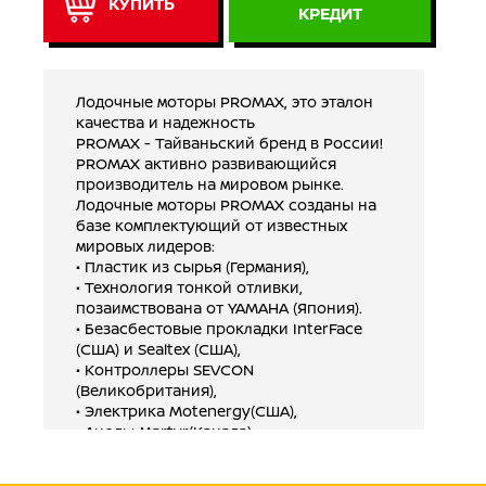
КУПИТЬ
КРЕДИТ
Лодочные моторы PROMAX, это эталон
качества и надежность
PROMAX - Тайваньский бренд в России!
PROMAX активно развивающийся
производитель на мировом рынке.
Лодочные моторы PROMAX созданы на
базе комплектующий от известных
мировых лидеров:
• Пластик из сырья (Германия),
• Технология тонкой отливки,
позаимствована от YAMAHA (Япония).
• Безасбестовые прокладки InterFace
(США) и Sealtex (США),
• Контроллеры SEVCON
(Великобритания),
• Электрика Motenergy(США),
• Аноды Martyr(Канада),
• Электрическое реле Evinrude US
• Gодшипники SKF (Швеция, Япония и