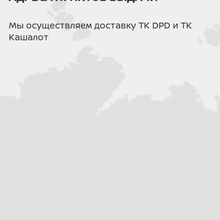
Рама снегохода изготовлена из
высокопрочных коррозионно-стойких
сплавов, которые отлично переносят
Мы осуществляем доставку ТК DPD и ТК
перепады температур. Конструкция
Кашалот
гармонично сочетает жёсткость с
общей прочностью, обеспечивая
надёжную основу для всех узлов.
Силовой бампер входит в базовое
оснащение - он надёжно защищает
корпус от повреждений ветками.
Корпус выполнен из морозостойкого
пластика, сохраняющего эластичность
даже при экстремально низких
температурах. Подкапотное
пространство организовано с учётом
лёгкого доступа - всё максимально
просто и удобно.
Гусеница
Широкая армированная резинотканевая
гусеница от ведущего производителя
«Композит» - это залог уверенного
движения по самой сложной местности.
Она обеспечивает отличное сцепление
на подъёмах, стабильную тягу при