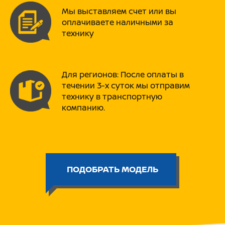
Хлормолибденовый сплав рамы
Мы выставляем счет или вы
делает ее максимально крепкой и
оплачиваете наличными за
легкой одновременно. Это самая
технику
новейшая технология справа
который пользуются уже многие
производители мотоциклов.
Для регионов: После оплаты в
Скутера PROMAX имеют
течении 3-х суток мы отправим
значительные преимущества перед
технику в транспортную
китайскими копиями, а именно:
компанию.
➡ Новый усиленный, спортивный
вариатор Malossi SpA (Malossi –
лидер по изготовлению тюнинга и
запчастей для мотоциклетного
ПОДОБРАТЬ МОДЕЛЬ
транспорта)!
➡ Все скутера оборудования
охранной системой (сигнализация)