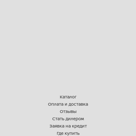
➡ Не прихотливый в обслуживании
(замена масла 1.2 л, бензин АИ 92,
расход 2-3 л./100 км)
➡ Ножной + электрозапуск
➡ Доступность запчастей
(запчасти на PROMAX есть все в
наличии, средняя цена
значительно ниже аналогов)
➡ Сервисные центры по всей
России (для удаленных клиентов
предоставляются отправка
запчастей)
Каталог
➡ Кредит! Рассрочка!
Оплата и доставка
Отзывы
Стать дилером
Объем двигателя:
200/49
(зависит
Заявка на кредит
от комплектации)
Где купить