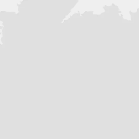
Аккумулятор:
12V/7Ah
Колеса (материал):
Литые
Расход топлива:
3,5 л./100 км
(за
Максимальная нагрузка:
250кг
(
Максимальная скорость:
до 90 
Примечание -
Сигнализация с а
Кофр BOX:
Есть
(зависит от ком
Габариты: 1940 x 6700 x1030 мм
Объем топливного бака: 8л
Особенности и преимущест
USB-порт
— Удобный встрое
мобильное устройство прям
постоянный доступ к навига