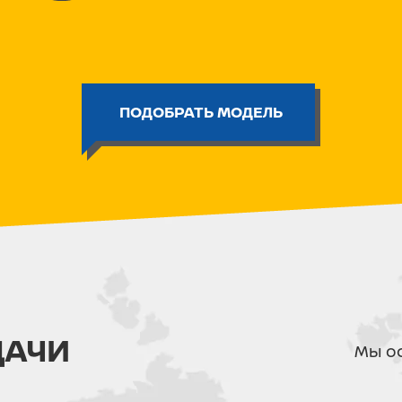
-Увеличенный объем двигателя
-Спортивный CDI
Двигатель:
4-х тактный, одноц
ПОДОБРАТЬ МОДЕЛЬ
Объем двигателя:
200/49
(завис
Мощность двигателя:
до 18 л.с.
(
Коробка передач:
Cпортивный ва
Система запуска:
Кик-стартер/
Тормоза:
Дисковые с системой
Колеса:
R12
Передняя подвеска -
Телескопи
ДАЧИ
Мы ос
Задняя подвеска -
Два амортиза