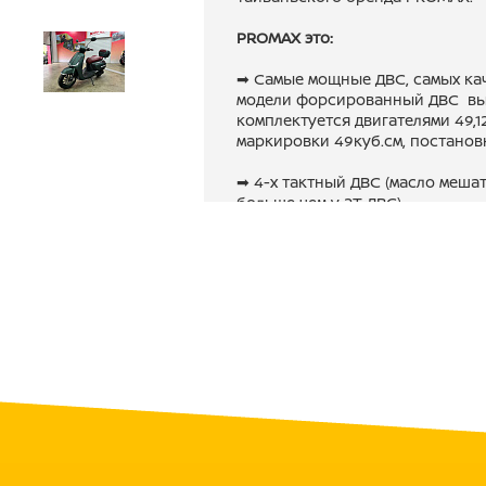
PROMAX это:
➡ Самые мощные ДВС, самых ка
модели форсированный ДВС выд
комплектуется двигателями 49,1
маркировки 49куб.см, постановк
➡ 4-х тактный ДВС (масло меша
больше чем у 2Т ДВС)
➡ Не прихотливый в обслуживани
автомобильное, бензин АИ-92, ра
➡ Кик-стартер + электрозапуск
➡ Усиленные рамы (нагрузка на
порядка 200 кг)
➡ Широкая комплектация (литые 
освещение, светодиодные фары и
➡ Доступность запчастей (запча