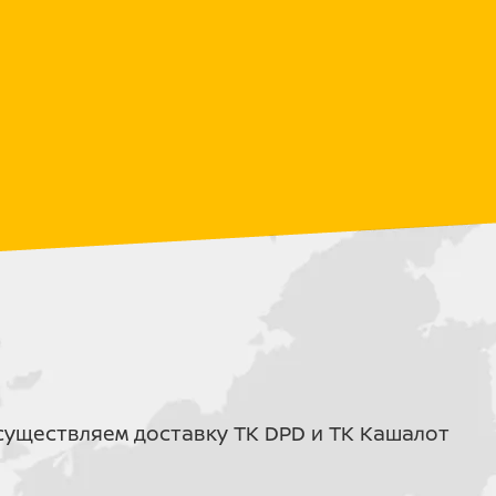
илиндровый
ит от комплектации)
зависит от комплектации)
риатор Malossi SpA
Электростартер
 CBS
ческие амортизаторы
уществляем доставку ТК DPD и ТК Кашалот
тора