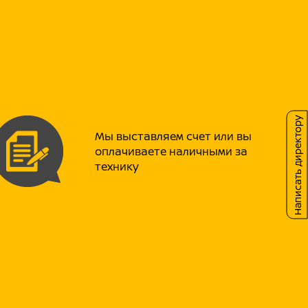
в)
ссии (для удаленных клиентов
астей).
озраста и роста!
тличается от своих конкурентов:
Написать директору
Мы выставляем счет или вы
а GMB, гидравлическая система тормозов
оплачиваете наличными за
технику
равления с общим пробегом, спидометром и
 авто-запуском.
ика.
о 18 л.с.!
E!