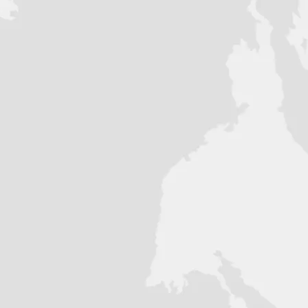
висит от комплектации)
зависит от комплектации)
км/ч
(зависит от комплектации)
вт.запуском в комплекте
плектации)
ва:
нный USB-порт позволяет заряжать
о во время движения, обеспечивая
ции и музыке. (зависит от партии,