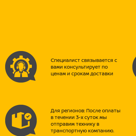
цена значительно ниже аналого
➡ Сервисные центры по всей Ро
предоставляются отправка запч
➡ Кредит! Рассрочка!
Отлично подойдет для любого в
Скутер PROMAX Miami 240 (49) о
Специалист связывается с
-Премиальная тормозная систем
вами консультирует по
сзади и спереди.
ценам и срокам доставки
-Информативная LED-панель уп
индикаторами.
-Сигнализация с дистанционным
Для регионов: После оплаты
-Современная светодиодная опт
в течении 3-х суток мы
-Новый МОЩНЫЙ ДВС выдающий д
отправим технику в
транспортную компанию.
-Спортивный вариатор PRO-LIN