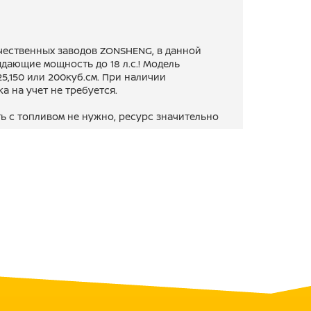
чественных заводов ZONSHENG, в данной
ающие мощность до 18 л.с.! Модель
25,150 или 200куб.см. При наличии
а на учет не требуется.
ть с топливом не нужно, ресурс значительно
и (Замена масла 0.8 л., любое
сход 2-3 л./100 км)
 50% больше любого аналога и составляет
диски, сигнализация, подогрев ручек, доп.
 т.д. - зависит от модели)
сти на PROMAX есть все в наличии, средняя