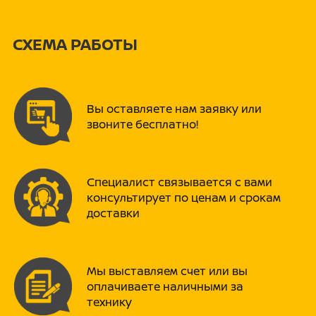
Двигателя скутеров PROMAX
сделаны на базе проверенных
ВЕРНУТЬСЯ НАЗАД
поставщиков таких как Yamaha и
СХЕМА РАБОТЫ
Honda!
В моделе INFERNO 250
(49) используются обновленные
Вы оставляете нам заявку или
"антивибрационные" ДВС
звоните бесплатно!
выдающие мощность 18 л.с.!
Двигатель 200куб.см, но по
документам и на технике
дистрибьютор России указал
Специалист связывается с вами
49куб.см, чтобы нашим клиентам
консультирует по ценам и срокам
не пришлось ставить технику на
доставки
учет.
Хлормолибденовый сплав рамы
делает ее максимально крепкой и
Мы выставляем счет или вы
легкой одновременно. Это самая
оплачиваете наличными за
новейшая технология справа
технику
который пользуются уже многие