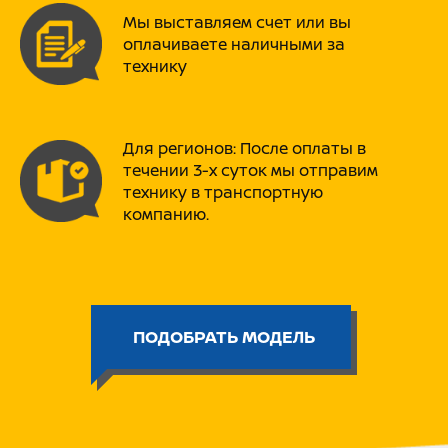
рассчитан на длительное
Мы выставляем счет или вы
использование)
оплачиваете наличными за
технику
➡ Не прихотливый в обслуживании
(Замена масла 0.8 л., любое
автомобильное, бензин АИ-92,
расход 2-3 л./100 км)
Для регионов: После оплаты в
течении 3-х суток мы отправим
➡ Японские Кик-стартер +
технику в транспортную
электрозапуск
компанию.
➡ Усиленные рамы (нагрузка на
50% больше любого аналога и
составляет порядка 250 кг)
➡ Широкая комплектация (литые
диски, сигнализация, доп.
ПОДОБРАТЬ МОДЕЛЬ
освещение, светодиодные фары и
т.д. - зависит от модели)
➡ Доступность запчастей
(запчасти на PROMAX есть все в