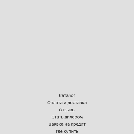
управления с общим пробегом,
спидометром и индикаторами.
-Сигнализация с дистанционным
авто-запуском.
-Современная светодиодная
оптика.
-Новый МОЩНЫЙ ДВС выдающий
18 л.с.!
-Спортивный вариатор PRO-LINE!
-Увеличенный объем двигателя
-Спортивный CDI
Каталог
Оплата и доставка
-Большие отсеки для хранения
Отзывы
вещей;
Стать дилером
-Большое ветровое стекло для
Заявка на кредит
максимальной защиты от ветра;
Где купить