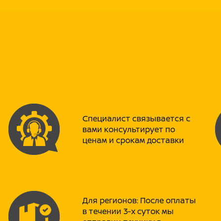
ZONGSHEN, усиленную цепь KMC
цепь 428 от компании X-Range,
разработанную совместно с Br
руль FATBAR из профессиональн
бренда SILICON POWER и ударос
PROMAX также гарантирует дост
значительно ниже, чем у аналог
центры по всей России, а для 
возможность отправки запчасте
рассрочки.
Модель комплектуется двигателям
Специалист связывается с
маркировки 49куб.см, постановк
вами консультирует по
ценам и срокам доставки
И многое другое, чего не встрет
Размер Д/Ш/В: 1820/730/1030 мм
Колесная база: 1220 мм
Двигатель - 4-х тактный
Охлаждение - воздушное
Для регионов: После оплаты
Система запуска двигателя - эл
в течении 3-х суток мы
Объем топливного бака - 11 л.
Расход средний: 4л/100км