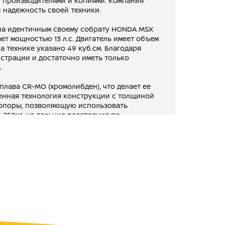
 производителями и копиями. Компания
 надежность своей техники.
а идентичным своему собрату HONDA MSX
ет мощностью 13 л.с. Двигатель имеет объем
 на технике указано 49 куб.см. Благодаря
истрации и достаточно иметь только
.
плава CR-MO (хромолибден), что делает ее
енная технология конструкции с толщиной
ь опоры, позволяющую использовать
 250кг, на дальние расстояния по
 мотоцикл идеален для одного райдера.
ляет райдеру слиться воедино с
ые эмоции от вождения.
рансмиссия NORD обеспечивает плавные
омфорт при езде как по городу, так и по
лучшими комплектующими, включая
юратор KEIHIN JAPAN, систему зажигания CDI