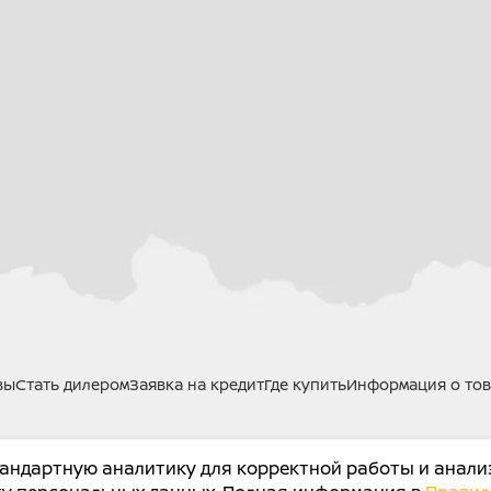
вы
Стать дилером
Заявка на кредит
Где купить
Информация о тов
тандартную аналитику для корректной работы и анали
X.SU
© Все права защищены.
Сообщить об ошибке