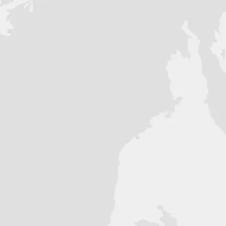
БД (зависит от комплектации)
егорией прав
комплектация могут отличаться от
ве изменять их без уведомления, в том
ответствии с законодательством РФ и
ые носят ознакомительный характер и не