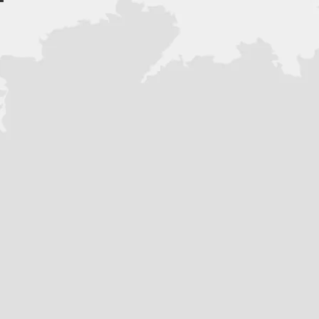
Габариты в упаковке
Д*Ш*В - 1600мм*510мм*850мм
Вес в упаковке 119 кг.
- Не требует регистрации в ГИБ
- Можно управлять с любой кат
Технические характеристики и 
указанных - производитель впра
числе от партии к партии.
Гарантия предоставляется в со
условиями производителя. Данн
являются публичной офертой.