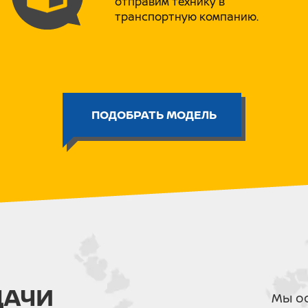
отправим технику в
ДВС: 150/49 (зависит от компле
транспортную компанию.
Карбюратор: JAPAN
Мощность: 13 л.с
Трансмиссия - механика
Скорость: ограничена до 90км.ч
Колеса: 120/70-12, 130/70-12
Максимальная нагрузка: до 250к
Цепь: Усиленная KMC
ПОДОБРАТЬ МОДЕЛЬ
Рама: Крепкая и легкая рама и
Пластик: RXF PLAST PRO
Руль: FATBAR
Грипсы: SILICON POWER
Передняя подвеска: ITALIN V-ON
Задняя подвеска: ITALIN V-ONE
Глушитель: AKRAPOVICH
Цепь - 428Н усиленная
Тормоз передний – дисковый
Тормоз задний - дисковый
Передний амортизатор - газома
жескости
Система зажигания - CDI
Вес, кг - 90
ДАЧИ
Мы ос