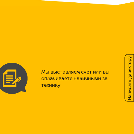
, сцепление на базе HINSON, усиленную
 дисковую тормозную систему
embo, выхлопную систему от AKRAPOVICH,
ого мотокросса, грипсы от известного
тойкий пластик RXF PLAST PRO.
упность запчастей, средняя цена которых
ов. Кроме того, у PROMAX есть сервисные
удаленных клиентов предоставляется
й. Также предлагаются услуги кредита и
Написать директору
и 49, 125, 130, 150, 200 куб.см. При наличии
Мы выставляем счет или вы
а на учет не требуется.
оплачиваете наличными за
технику
ить на аналогичной технике!
ектро/кикстартер