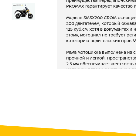
преимущества перед японскими
PROMAX гарантирует качество и
Модель SMSX200 CROM оснащен
200 двигателем, который облада
125 куб.см, хотя в документах и
этому, мотоцикл не требует рег
категорию водительских прав М
Рама мотоцикла выполнена из с
прочной и легкой. Пространств
2.5 мм обеспечивает жесткост
мотоцикл вдвоем с нагрузкой до
различным дорогам. Но конечно
Потрясающая развесовка, позво
мотоциклом и дарит неописуем
Механическая 4-ступенчатая т
переключения и максимальный к
пересеченной местности.
Модель STRYKER 150 оснащена 
подвеску от ITALIN V-ONE, карб