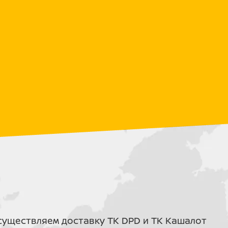
ктации)
 (ограничение можно снять заменой звезд)
г.
з ХРОМОЛИБДЕНА!
E
сляный перевернутого типа с регулировкой
уществляем доставку ТК DPD и ТК Кашалот