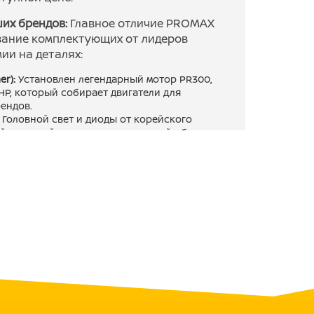
их брендов:
Главное отличие PROMAX
вание комплектующих от лидеров
ии на деталях:
r):
Установлен легендарный мотор PR300,
Р, который собирает двигатели для
ендов.
Головной свет и диоды от корейского
й световой поток, превосходящий обычные
риводная цепь 520-го шага от мирового
ию и высоким нагрузкам.
ование хромомолибденового сплава делает
стальных аналогов.
чный, гибкий пластик с добавлением
я при сгибании и не выцветает на солнце.
тимизированная система выпуска,
стый звук и правильную работу двигателя.
TOURING PR300:
:
Каждый мотоцикл проходит
чество сварных швов, покраски и подгонки