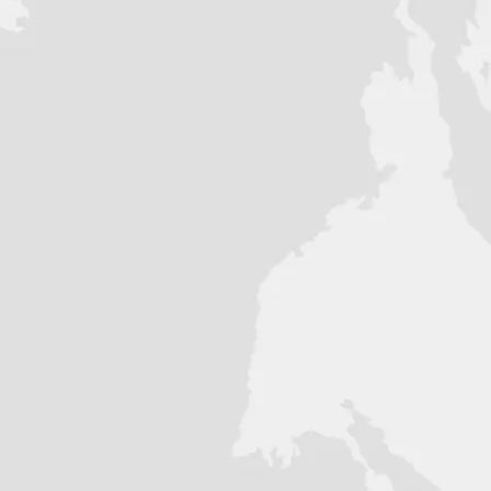
 8500 об/мин) Объем двигателя, куб.см
сляное
арбюратор Deli (Япония)
, 5-ступенчатая (1-N-2-3-4-5)
тартер + Рычаг кик-стартера
.I.)
нная из хромомолибденового сплава
опическая вилка (гидравлическая)
ртизатор с регулировкой преднатяга