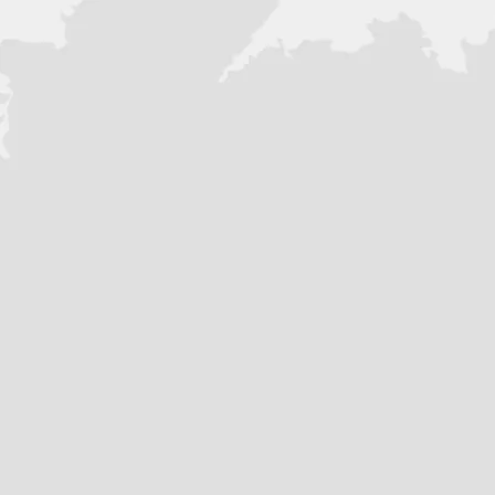
(ZS175FMM-5)
Мощность, л.с. - до 32 (при
300
Охлаждение - Воздушно-ма
Система подачи топлива - К
Трансмиссия - Механическая
Система запуска - Электрос
Зажигание - Электронное (C.D
ШАССИ И ПОДВЕСКА
Рама - Облегченная, усиле
(CR-MO)
Передняя подвеска - Телеск
Задняя подвеска - Моноамо