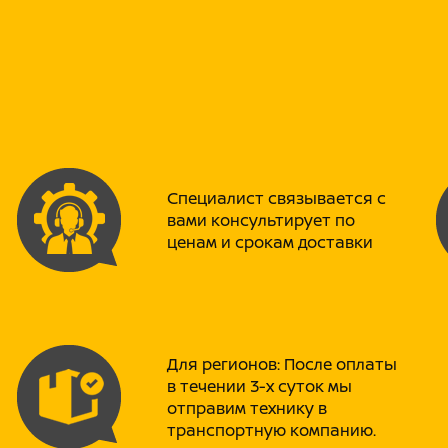
пластика на голову выше бюдже
Федеральная поддержка:
Запчас
сервисных центрах по всей Росс
Техническое совершенство:
Сердце мотоцикла: 4-тактный д
Один и тот же сертификационны
конфигурациях в зависимости от
271 см³ и мощность до 25 л.с. Д
объёмом 300 см³ с настройками
ограничений, выдающая до 32 л.
Специалист связывается с
Трансмиссия: Надежная 5-ступен
вами консультирует по
4-5) и усиленным сцеплением 
ценам и срокам доставки
скорость и разгоняться до 120 к
Топливная система: Карбюратор
тройку» производителей карбюр
Для класса TOURING , где важн
покрытиях, Deli является опти
топливоподачу и уверенный отк
Для регионов: После оплаты
Комфорт и Ходовая часть:
П
в течении 3-х суток мы
длительных поездок:
отправим технику в
Колесная формула 19/17:
Спицова
транспортную компанию.
идеальный баланс для гравийны