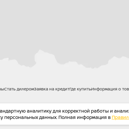
Тормоз передний - Дисковы
магистрали)
Тормоз задний - Дисковый 
магистрали)
Привод - Цепной, усиленная
Колесные диски - Спицован
ГАБАРИТЫ И ВЕС
Колеса (перед/зад) - 19 / 17
Покрышки - Универсальные (A
вы
Стать дилером
Заявка на кредит
Где купить
Информация о тов
Длина
x
Ширина
x
Высота, мм -
Колесная база, мм - 1330
тандартную аналитику для корректной работы и анали
X.SU
© Все права защищены.
Сообщить об ошибке
Высота по седлу, мм - 820
тку персональных данных. Полная информация в
Правил
Вес (сухой), кг - 155