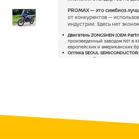
PROMAX — это симбиоз лучш
от конкурентов — использо
индустрии. Здесь нет эконом
Двигатель ZONGSHEN (OEM Partne
произведенный заводом №1 в КН
европейских и американских бр
Оптика SEOUL SEMICONDUCTOR:
концерна обеспечивают мощны
лампы в 3 раза.
Цепь KMC (Тайвань):
Усиленная п
лидера, устойчивая к растяжен
Рама CR-MO (Chromoly):
Использ
раму легче и прочнее обычных 
Пластик R-TECH Design:
Ударопро
полимеров, который не ломаетс
Выхлопная система PRO-LINE:
Оп
обеспечивающая приятный баси
Почему выбирают PROMAX 
Тайваньский контроль качества
многоступенчатую проверку. Ка