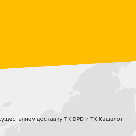
ическая вилка спереди и моноамортизатор
т неровности, обеспечивая комфорт
идравлика с армированными шлангами
руемое торможение.
при экономичном моторе PR300 дает
0 мм, широкий руль, USB-порт для зарядки
же в базе.
оцикл имеет
ПТС
. Это полноценное
дорог общего пользования, а не
O 5 GEAR
— это выбор прагматичных
торый не требует доработок после
ал покорять новые горизонты с
ометре.
Я
уществляем доставку ТК DPD и ТК Кашалот
ро
вый, 4-тактный ZONGSHEN PR300