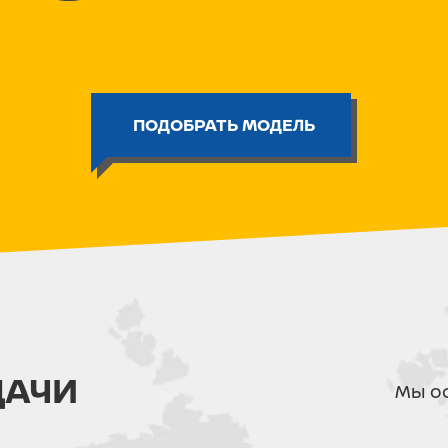
Энергоемкая подвеска:
Телескоп
сзади эффективно отрабатываю
райдеру.
Тормозная система:
Дисковая г
гарантирует четкое и прогнози
Автономность:
Бак на
16 литров
ПОДОБРАТЬ МОДЕЛЬ
огромный запас хода.
Эргономика:
Высота по седлу 82
гаджетов и прочный багажник у
Легальность на дорогах:
Мот
транспортное средство для 
просто спортинвентарь.
PROMAX TOURING PR300 PR
райдеров. Это мотоцикл, ко
покупки. Сел, завел и поех
уверенностью в каждом кил
ДВИГАТЕЛЬ И ТРАНСМИССИ
ДАЧИ
Мы ос
Тип - Туристический - Энду
Двигатель - Одноцилиндро