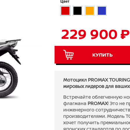
Цвет
229 900 ₽
КУПИТЬ
Мотоцикл PROMAX TOURING 
мировых лидеров для ваших
Встречайте облегченную но
флагмана
PROMAX
! Это не 
инженерного сотрудничест
производителями. Модель TO
хочет получить премиально
японских стандартов по дос