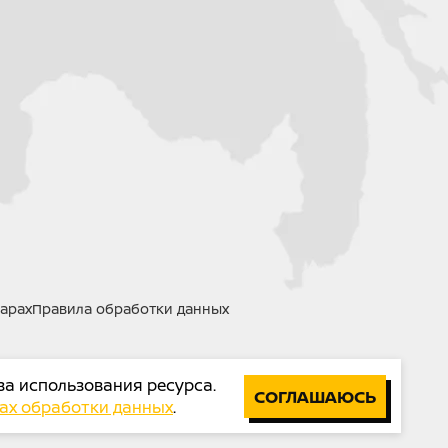
й гидравлический (армированные
гидравлический (армированные
 цепь KMC 520 (Тайвань)
ные, стальные усиленные обода
 дюймов
ll-Terrain)
арах
Правила обработки данных
 2065 x 915 x 1165
за использования ресурса.
СОГЛАШАЮСЬ
ах обработки данных
.