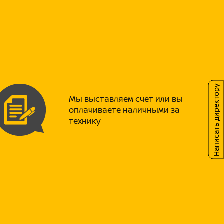
тных аналогов.
ти на PROMAX всегда в наличии в
ии. Вам не придется ждать детали месяцами.
вигатель ZONGSHEN PR300 (ZS175FMM-5).
й документ сопровождает двигатель в двух
 рынка сбыта. Для Европы (Euro 5) - объём
ля Азии и России - полноценная версия
Написать директору
 топливной и выхлопной системы без эко-
с.
Мы выставляем счет или вы
чатая КПП с классической схемой (1-N-2-3-
оплачиваете наличными за
позволяет комфортно держать крейсерскую
технику
м/ч.
 Deli - лидер рынка, входящий в «большую
аторов (наряду с брендами стран Триады).
а стабильность и надежность на любых
мальным выбором, гарантируя идеальную
лик на газ.
одвеска и эргономика настроены для
нные диски на усиленных ободах —
х дорог и асфальта.