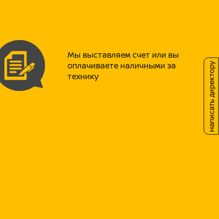
а Unison, сделанные из сплава 6065,
й ступицей 4мм спицами! Покрышки
оставу, отлично держат сцепление с
выдерживают вкручивание шипов!
Мы выставляем счет или вы
оплачиваете наличными за
Написать директору
реди и однопоршневой сзади от
технику
стем ANJIE, в сочетании с колодками,
еского материала, обеспечивают
ия и эффективность торможения даже
исков. Сами же диски толщиной 4мм –
лавной остановки.
иденье PROMAX, выполненное по
ержит любого райдера как суперклей:
донепроницаемое покрытие позволяет
о в любых погодных условиях.
нель