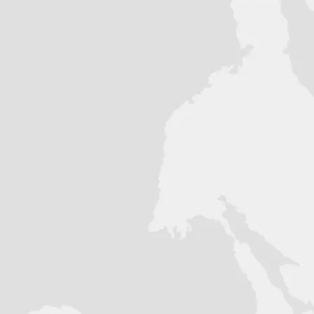
 кольцу удерживающему смазку внутри
ужи, предотвращая растяжение и
льное сочетание для тех, кто хочет как
хнику и как можно больше эмоций
NC:
ного алюминия 7075, легкие и прочные
шие нагрузки. Система настройки
ьше" позволяет настроить удобное
ра в 41 мм, в заводской форме
можностями настройки, которых не
ент! При помощи внешних регуляторов
о на трассе. Диапазон их настроек
сетить жестокую кроссовую трассу, а
я на природе - и иметь полный