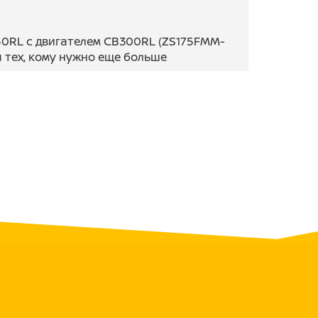
0RL с двигателем CB300RL (ZS175FMM-
Для тех, кому нужно еще больше
ль ZS CB300RL (ZS175FMM-7) с 4-мя
й КПП и балансовым валом! В
30 и выхлопом Akrapovic Exhaust
ый выхлоп, стабильную работу и
 защитой
на надежность и долгий срок службы.
ены, есть дополнительные усиления.
ковый каркас, который защищает
евый маятник KTM для
большей прочности.