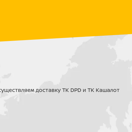
орная панель со спидометром,
икатором передач и заряда батареи.
дключения приборной панели, блоков
стоп.
его поколения с ближним и дальним
му стандарту.
 от Nibbi Racing – пожалуй лучшее
днопроходимых участках. Нет нужды
уществляем доставку ТК DPD и ТК Кашалот
олучения большей мощности,
ходимое усилие кисти и получить
 стиля езды райдера!
других большим запасом прочности,