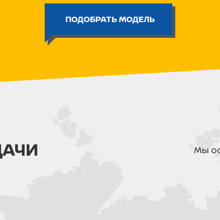
Многофункциональная приб
ПОДОБРАТЬ МОДЕЛЬ
тахометром, одометром, инд
Влагозащитные разъемы по
управления и кнопок старт/
Полностью диодная оптика
Светодиодная фара последн
светом выполнена по высше
Короткоходная ручка газа
Ручка газа с коротким ходом
решение на подъемах и тру
ДАЧИ
Мы ос
перехватывать ручку для п
достаточно подобрать необ
результат, оптимальный для
Приводная цепь Choho
Цепь Choho отличается от 