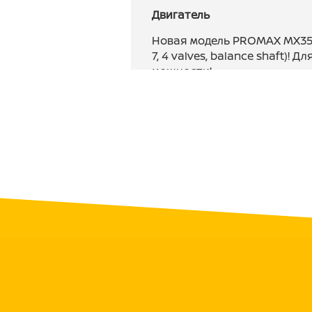
Двигатель
Новая модель PROMAX MX35
7, 4 valves, balance shaft)! 
мощности!
Мощный и надежный двигате
клапанами, 6-ти ступенчато
сочитании с Nibbi SPORT PZ
System гарантируют приятн
мощность 28 л.с.
Хромомолибденовая рама с
Рама изготовлена с упором 
Все узлы тщательно провар
На раму установлен пласти
мотоботы и раму. Алюмини
сбалансированного веса и 
Спортивные колеса 21/18