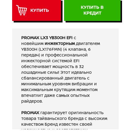
КУПИТЬ В
КУПИТЬ
КРЕДИТ
PROMAX LX3 YB300H EFI
с
новейшим
инжекторным
двигателем
YB300H (LX176FMN) (4 клапана, 6
передач) и профессиональной
инжекторной системой EFI
обеспечивает мощность в 32
лошадиные силы! Этот идеально
сбалансированный двигатель с
минимальным уровнем вибрации и
максимальным крутящим моментом
впечатлит даже самых опытных
райдеров.
PROMAX
гарантирует оригинальность
товара тайваньского бренда с высоким
качеством Бренд известен своей
надежностью и соответствием
международным стандартам.