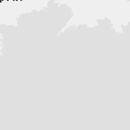
Итог:
За те же деньги вы по
Больше мощности, лучше под
PROMAX BERNAUT 400 — Твой
Количество ограничено. Усп
сезона!
Тип мотоцикла - Эндуро
Тип двигателя - 4-х тактны
Модель двигателя - CB350-F
Количество цилиндров - Од
Размер цилиндра, мм - 80 × 
Рабочий объем цилиндра, см
Степень сжатия - 10:1
Максимальная мощность, л.с