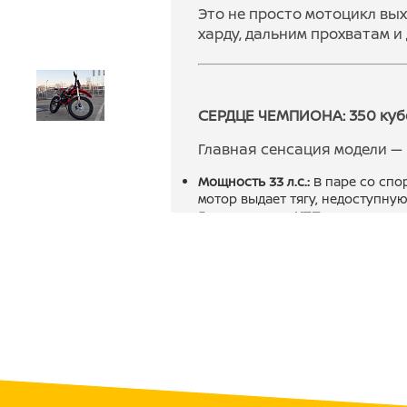
Это не просто мотоцикл вых
харду, дальним прохватам и
СЕРДЦЕ ЧЕМПИОНА: 350 кубо
Главная сенсация модели —
Мощность 33 л.с.:
В паре со сп
мотор выдает тягу, недоступную
5-ступенчатая КПП:
Раскрывает 
передачи для скоростных прохв
Ресурс:
Проверенная конструкц
ПОДВЕСКА BROS: Технологи
Мы не ставим «макеты» амо
установлена полностью рег
Легендарная:
Производится на т
компоненты для Showa и KYB.
Качество:
Японские сальники, м
картриджа.