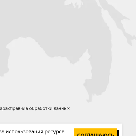
ент, Нм / об/мин - 26,5/6500
- Цепь 520H
IBBI RACING
 - Электро/механическая
я 1-N-2-3-4-5
хВ) - 1930x790x1010
арах
Правила обработки данных
за использования ресурса.
СОГЛАШАЮСЬ