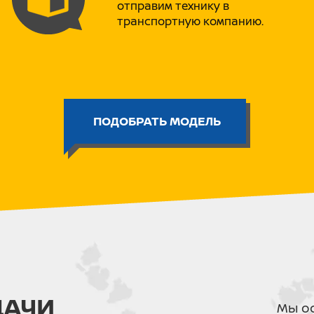
отправим технику в
транспортную компанию.
ПОЧЕМУ PROMAX BERNAUT 
Мы сравнили его с популяр
диапазоне 240–260 тыс. руб.
Конкуренты 
Характеристика
ПОДОБРАТЬ МОДЕЛЬ
Progasi)
Двигатель
172FMM-17
Мощность
~21 – 25 л.с.
Базовая, ч
Подвеска
регулиров
Бак
6–7 литров
Проводка
Стандартн
ДАЧИ
Мы ос