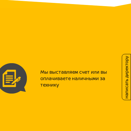
елочь и держит удар на прыжках,
ие скачут как мячики.
ИЯ
ль — эталон прочности и легкости.
ения в стойке.
оль уровня топлива) и огромный для этого
 рюкзаке — катайтесь весь день без
 с буксаторами, обутые в резину
KENDA
.
Написать директору
ся там, где тонко. Поэтому мы усилили
Мы выставляем счет или вы
оплачиваете наличными за
технику
го сечения,
влагозащищенные
рашна) и максимально стабильный CDI для
нного сечения с подушкой, мощная защита
ет ночь в день.
рытие Super Grip — вы останетесь в седле