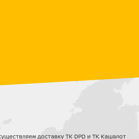
400 — ЭТО ЛУЧШИЙ ВЫБОР?
ными моделями конкурентов в ценовом
:
(Kayo, Avantis,
PROMAX BERNAUT 400
5FMN
180FMP-F (350 сс)
33 л.с.
асто без
BROS (технологии
ок
Showa/KYB)
8 литров (прозрачный)
Усиленная,
ая
влагозащищенная
уществляем доставку ТК DPD и ТК Кашалот