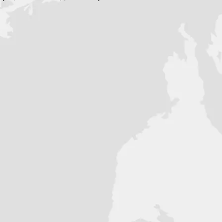
лучаете мотоцикл классом выше.
веска, надежнее электрика.
 пропуск в мир настоящего эндуро.
ей забрать свой байк по лучшей цене
й, с воздушным охлаждением
 (180FMP-F)
ин цилиндр
65
3 - 350
. - 33/8500