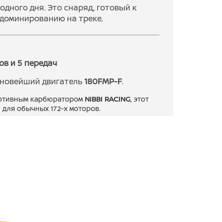
одного дня. Это снаряд, готовый к
 доминированию на треке.
в и 5 передач
 новейший двигатель
180FMP-F
.
ортивным карбюратором
NIBBI RACING
, этот
 для обычных 172-х моторов.
весь потенциал двигателя. Длинные
атов и тяговитые низы для грязи.
ия с огромным запасом прочности.
и «Большой Четверки»
ртизаторов. На BERNAUT 400
улируемая подвеска бренда
BROS
.
ех же линиях Тайваня, где делают
асло Maxima и архитектура открытого